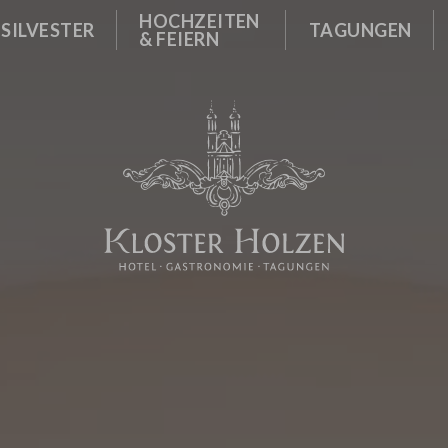
OLZEN
GUNGSRÄUME
KLOSTERGASTHOF & TERR
HOCHZEITEN
ISTER
SILVESTER
TAGUNGEN
& FEIERN
HMENPROGRAMM
SELBSTBEDIENUNGS-BIER
KUNDENEVENTS
EBOT
GUNGSPAUSCHALEN
FRÜHSTÜCK IM KLOSTERR
R ANFRAGEN
ES
GUNG PLANEN
SPEISEKARTE
IE / FREUNDEN
ZEN