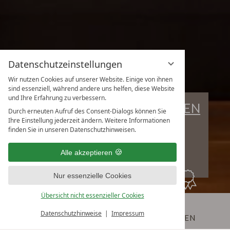
Datenschutzeinstellungen
Wir nutzen Cookies auf unserer Website. Einige von ihnen
sind essenziell, während andere uns helfen, diese Website
und Ihre Erfahrung zu verbessern.
AKTUELLE VERANSTALTUNGEN
Durch erneuten Aufruf des Consent-Dialogs können Sie
Ihre Einstellung jederzeit ändern. Weitere Informationen
09.08.
Holzener Frühstücksschmaus
finden Sie in unseren Datenschutzhinweisen.
13.08.
BBQ
Alle akzeptieren
20.08.
BBQ
Nur essenzielle Cookies
Übersicht nicht essenzieller Cookies
TISCH
Datenschutzhinweise
Impressum
RESERVIEREN