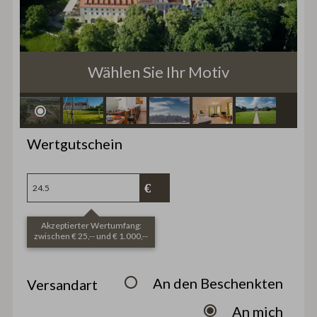
Wählen Sie Ihr Motiv
Wertgutschein
Akzeptierter Wertumfang:
zwischen € 25,-- und € 1.000,--
An den Beschenkten
Versandart
An mich