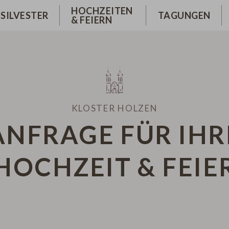
OLZEN
GUNGSRÄUME
KLOSTERGASTHOF & TERR
HOCHZEITEN
ISTER
SILVESTER
TAGUNGEN
& FEIERN
HMENPROGRAMM
SELBSTBEDIENUNGS-BIER
KUNDENEVENTS
EBOT
GUNGSPAUSCHALEN
FRÜHSTÜCK IM KLOSTERR
R ANFRAGEN
ES
GUNG PLANEN
SPEISEKARTE
IE / FREUNDEN
ZEN
KLOSTER HOLZEN
ANFRAGE FÜR IHR
HOCHZEIT & FEIE