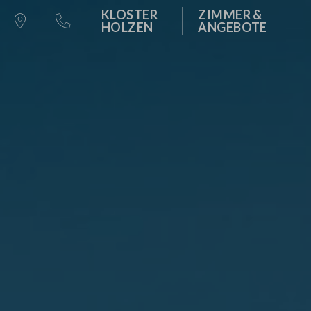
AKTIV RUND UM KLOSTER H
ZIMMER
TA
KLOSTER
ZIMMER &
UNSERE DIENSTLE
HOLZEN
ANGEBOTE
360° TOUR
ANGEBOTE
RA
FIRMENFEIERN / 
LADEN KLOSTER HOLZEN
MASSAGE-ANG
TA
HOCHZEIT / FEIE
GUTSCHEINE
WISSENSWERT
TA
FEIERN MIT FAMIL
MENSCHEN IM KLOSTER HOL
STELLENANGEBOTE