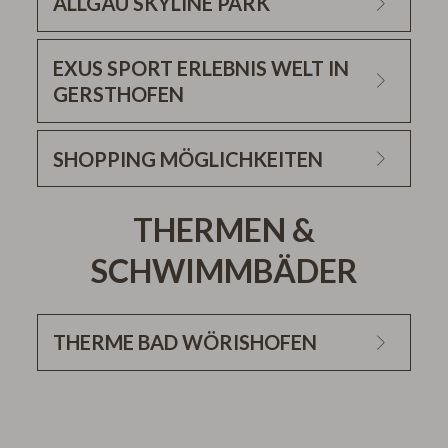
ALLGÄU SKYLINE PARK
Übernachtungsangebot inkl. Kanutour
EXUS SPORT ERLEBNIS WELT IN
GERSTHOFEN
www.deutsche-
donau.de
SHOPPING MÖGLICHKEITEN
Entdecken Sie unser spezielles
THERMEN &
Übernachtungsangebot inkl. Eintritt in den
SCHWIMMBÄDER
Freizeitpark.
THERME BAD WÖRISHOFEN
Therme Bad