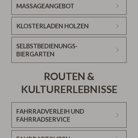
MASSAGEANGEBOT
KLOSTERLADEN HOLZEN
SELBSTBEDIENUNGS-
BIERGARTEN
ROUTEN &
Weitere Infos finden Sie hier.
KULTURERLEBNISSE
FAHRRADVERLEIH UND
FAHRRADSERVICE
Weitere Infos finden Sie hier.