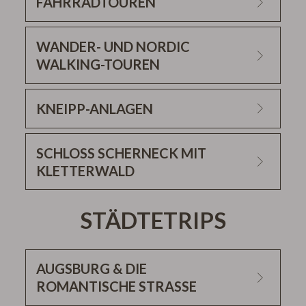
FAHRRADTOUREN
www.outdooractive.de
WANDER- UND NORDIC
WALKING-TOUREN
KNEIPP-ANLAGEN
SCHLOSS SCHERNECK MIT
KLETTERWALD
STÄDTETRIPS
AUGSBURG & DIE
ROMANTISCHE STRASSE
Lauterbach-Illemad,
86647 Buttenwiesen