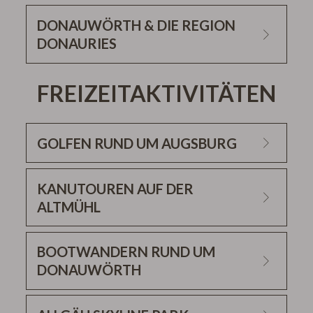
Alter Bahndamm,
86690 Mertingen
DONAUWÖRTH & DIE REGION
Bachstraße, 86707 Westendorf
DONAURIES
Kapellstraße,
86698 Oberndorf a.Lech
FREIZEITAKTIVITÄTEN
GOLFEN RUND UM AUGSBURG
KANUTOUREN AUF DER
ALTMÜHL
www.1golf.eu
AKTIV MÜHLE in
BOOTWANDERN RUND UM
Solnhofen
DONAUWÖRTH
Entdecken Sie unser spezielles