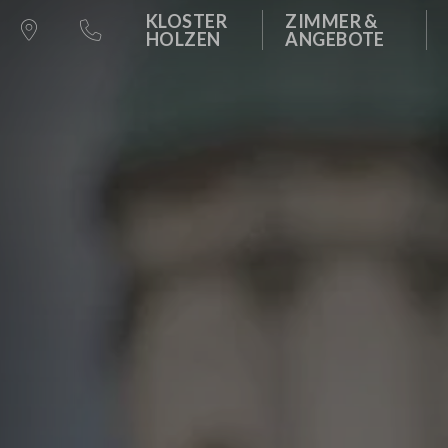
AKTIV RUND UM KLOSTER H
ZIMMER
TA
KLOSTER
ZIMMER &
UNSERE DIENSTLE
HOLZEN
ANGEBOTE
360° TOUR
ANGEBOTE
RA
FIRMENFEIERN / 
LADEN KLOSTER HOLZEN
MASSAGE-ANG
TA
HOCHZEIT / FEIE
GUTSCHEINE
WISSENSWERT
TA
FEIERN MIT FAMIL
MENSCHEN IM KLOSTER HOL
STELLENANGEBOTE