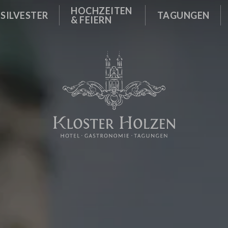
OLZEN
GUNGSRÄUME
KLOSTERGASTHOF & TERR
HOCHZEITEN
ISTER
SILVESTER
TAGUNGEN
& FEIERN
HMENPROGRAMM
SELBSTBEDIENUNGS-BIER
KUNDENEVENTS
EBOT
GUNGSPAUSCHALEN
FRÜHSTÜCK IM KLOSTERR
R ANFRAGEN
ES
GUNG PLANEN
SPEISEKARTE
IE / FREUNDEN
ZEN