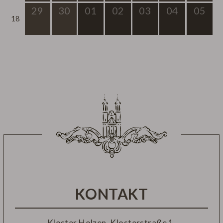
29
30
01
02
03
04
05
18
KONTAKT
Kloster Holzen, Klosterstraße 1,